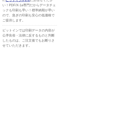
の
ピットイン/Pit-in
にお任せくださ
い！PDF/X-1a専門だからデータチェ
ックも印刷も早い！標準納期が早い
ので、急ぎの印刷も安心の低価格で
ご提供します。
ピットインでは印刷データの内容が
公序良俗・法律に反するものと判断
したものは、ご注文後でもお断りさ
せていただきます。