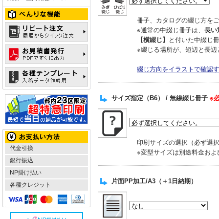
冊子、カタログの綴じ方を
※通常の中綴じ冊子は、
長い
【横綴じ】
と付いた中綴じ
※綴じる場所が、短辺と長辺
綴じ方向をイラストで確認
サイズ指定（B6） / 無線綴じ冊子
※
印刷サイズの選択（必ず選
代金引換
※変型サイズは別途料金およ
銀行振込
NP掛け払い
片面PP加工/A3（＋1日納期）
各種クレジット