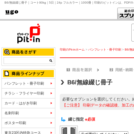
B6/無線綴じ冊子｜コート90kg｜5日｜24p フルカラー｜1000冊｜印刷のピットインは、PD
印刷のPit-inホーム
>
パンフレット・冊子印刷
>
B6/
B6/無線綴じ冊子
パンフレット・冊子印刷
チラシ・フライヤー印刷
必要なオプションを選択してください。
カード・はがき印刷
【ご注意】
印刷データの確認後、加工の
名刺印刷
綴じ指定
※必須
ポスター印刷
東京23区内特急コース