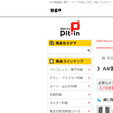
A4/無線綴じ冊子｜コート90kg｜5日｜28p フルカ
印刷のPit-in
A4
パンフレット・冊子印刷
チラシ・フライヤー印刷
必要なオ
カード・はがき印刷
【ご注意
名刺印刷
綴じ
ポスター印刷
東京23区内特急コース