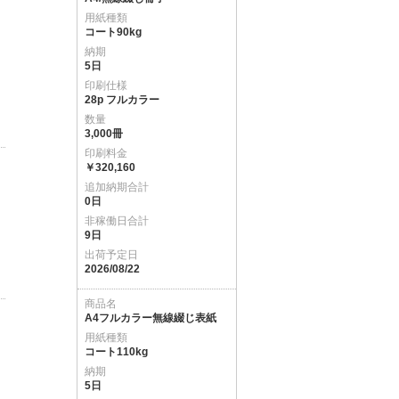
用紙種類
コート90kg
納期
5日
印刷仕様
28p フルカラー
数量
3,000冊
印刷料金
￥320,160
追加納期合計
0日
非稼働日合計
9日
出荷予定日
2026/08/22
商品名
A4フルカラー無線綴じ表紙
用紙種類
コート110kg
納期
5日