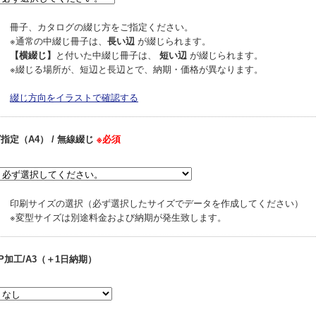
冊子、カタログの綴じ方をご指定ください。
※通常の中綴じ冊子は、
長い辺
が綴じられます。
【横綴じ】
と付いた中綴じ冊子は、
短い辺
が綴じられます。
※綴じる場所が、短辺と長辺とで、納期・価格が異なります。
綴じ方向をイラストで確認する
指定（A4） / 無線綴じ
※必須
印刷サイズの選択（必ず選択したサイズでデータを作成してください）
※変型サイズは別途料金および納期が発生致します。
P加工/A3（＋1日納期）