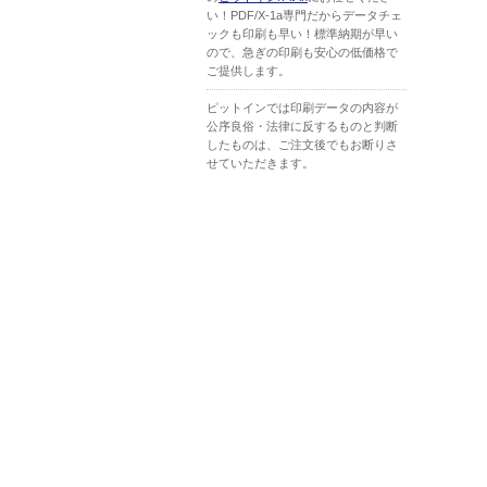
い！PDF/X-1a専門だからデータチェ
ックも印刷も早い！標準納期が早い
ので、急ぎの印刷も安心の低価格で
ご提供します。
ピットインでは印刷データの内容が
公序良俗・法律に反するものと判断
したものは、ご注文後でもお断りさ
せていただきます。