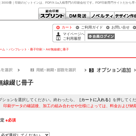
ラー｜3000冊｜印刷のピットインは、PDF/X-1a入稿専門の印刷会社です。PDF印刷専門サイトだから
カート
ご利用ガイド
お問い合せ
マイページへ
ご利用履歴
ホーム
>
パンフレット・冊子印刷
>
A4/無線綴じ冊子
/無線綴じ冊子
プションを選択してください。終わったら、
［カートに入れる］
を押してく
】
印刷データの確認後、加工の組み合わせや仕様によっては、料金および納
指定
※必須