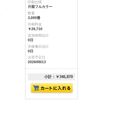
印刷仕様
片面フルカラー
数量
3,000冊
印刷料金
￥26,710
追加納期合計
0日
非稼働日合計
0日
出荷予定日
2026/08/13
小計：￥346,870