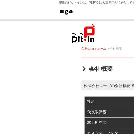
印刷のピットインは、PDF/X-1a入稿専門の印刷会社
印刷のPit-inホーム
> 会社概要
会社概要
株式会社ユーゴの会社概要
社名
代表取締役
本店所在地
カスタマーセンター