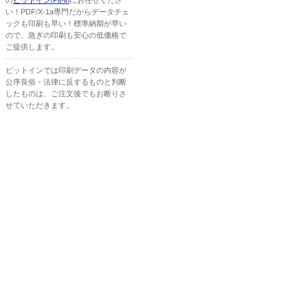
の
ピットイン/Pit-in
にお任せくださ
い！PDF/X-1a専門だからデータチェ
ックも印刷も早い！標準納期が早い
ので、急ぎの印刷も安心の低価格で
ご提供します。
ピットインでは印刷データの内容が
公序良俗・法律に反するものと判断
したものは、ご注文後でもお断りさ
せていただきます。