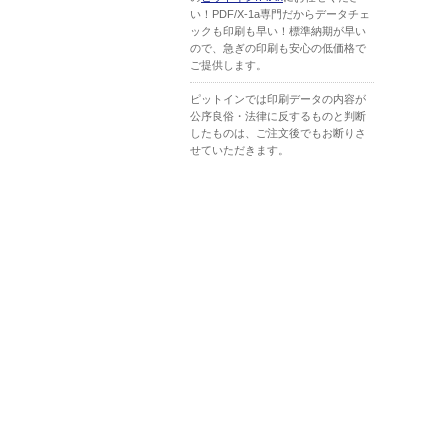
い！PDF/X-1a専門だからデータチェ
ックも印刷も早い！標準納期が早い
ので、急ぎの印刷も安心の低価格で
ご提供します。
ピットインでは印刷データの内容が
公序良俗・法律に反するものと判断
したものは、ご注文後でもお断りさ
せていただきます。