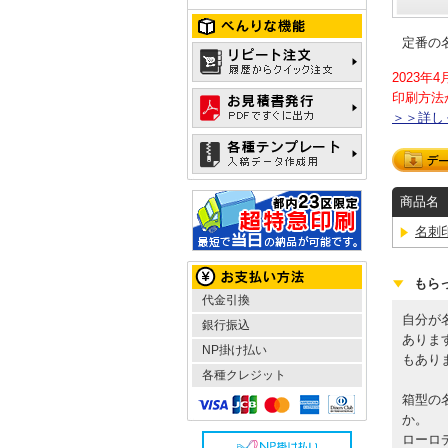
定番の
2023
印刷方法
＞＞詳し
商品名
名刺
もら
代金引換
自分が
銀行振込
ありま
NP掛け払い
もあり
各種クレジット
箱型の
か。
ローロ