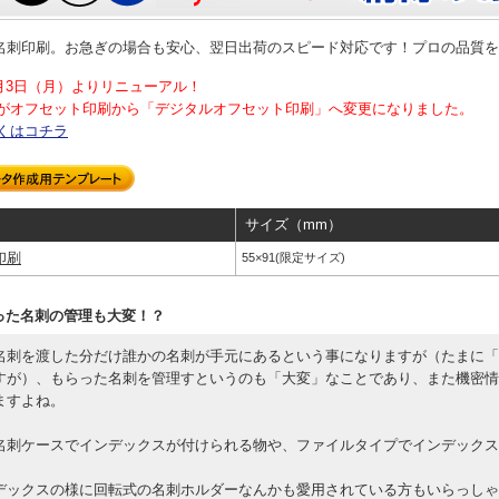
名刺印刷。お急ぎの場合も安心、翌日出荷のスピード対応です！プロの品質を
年4月3日（月）よりリニューアル！
がオフセット印刷から「デジタルオフセット印刷」へ変更になりました。
くはコチラ
サイズ（mm）
印刷
55×91(限定サイズ)
った名刺の管理も大変！？
名刺を渡した分だけ誰かの名刺が手元にあるという事になりますが（たまに「切
すが）、もらった名刺を管理すというのも「大変」なことであり、また機密情
ますよね。
名刺ケースでインデックスが付けられる物や、ファイルタイプでインデックス
デックスの様に回転式の名刺ホルダーなんかも愛用されている方もいらっしゃ