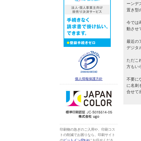
ーンデ
置き型
今では
動させ
最近の
デジタ
ただこ
方もい
不要に
個人情報保護方針
に名刺
合せて
印刷物の急ぎのご入用や、印刷コス
トの削減でお困りなら、印刷サイト
の
ピットイン/Pit-in
にお任せくださ