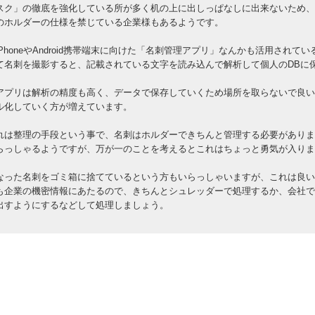
スク」の徹底を強化している所が多く机の上に出しっぱなしに出来ないため、
のホルダーの仕様を禁じている企業様もあるようです。
iPhoneやAndroid携帯端末に向けた「名刺管理アプリ」なんかも活用され
て名刺を撮影すると、記載されている文字を読み込んで解析して個人のDBに
アプリは解析の精度も高く、データで保存していくため場所を取らないで良い
ル化していく方が増えています。
れは整理の手段という事で、名刺はホルダーできちんと管理する必要がありま
らっしゃるようですが、万が一のことを考えるとこれはちょっと勇気が入りま
なった名刺をゴミ箱に捨てているという方もいらっしゃいますが、これは良い
も企業の機密情報にあたるので、きちんとシュレッダーで処理するか、会社で
出すようにするなどして処理しましょう。