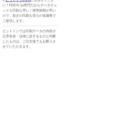
の
ピットイン/Pit-in
にお任せくださ
い！PDF/X-1a専門だからデータチェ
ックも印刷も早い！標準納期が早い
ので、急ぎの印刷も安心の低価格で
ご提供します。
ピットインでは印刷データの内容が
公序良俗・法律に反するものと判断
したものは、ご注文後でもお断りさ
せていただきます。