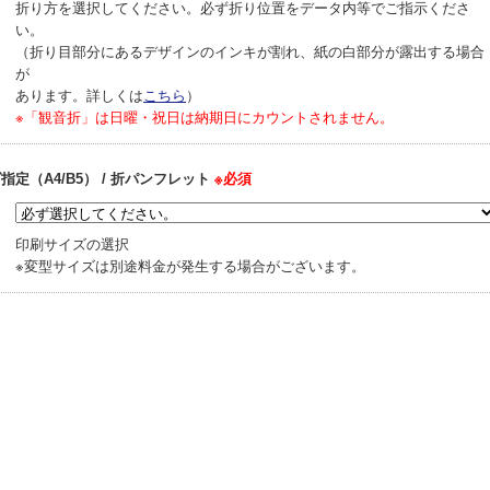
折り方を選択してください。必ず折り位置をデータ内等でご指示くださ
い。
（折り目部分にあるデザインのインキが割れ、紙の白部分が露出する場合
が
あります。詳しくは
こちら
）
※「観音折」は日曜・祝日は納期日にカウントされません。
指定（A4/B5） / 折パンフレット
※必須
印刷サイズの選択
※変型サイズは別途料金が発生する場合がございます。