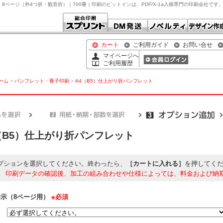
日｜8ページ（外4つ折・観音折）｜700冊｜印刷のピットインは、PDF/X-1a入稿専門の印刷会社で
カート
ご利用ガイド
お問い合せ
マイページへ
ご利用履歴
ホーム
>
パンフレット・冊子印刷
>
A4（B5）仕上がり折パンフレット
（B5）仕上がり折パンフレット
プションを選択してください。終わったら、
［カートに入れる］
を押してく
】
印刷データの確認後、加工の組み合わせや仕様によっては、料金および納
指示（8ページ用）
※必須