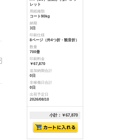
レット
用紙種類
コート90kg
納期
3日
印刷仕様
8ページ（外4つ折・観音折）
数量
700冊
印刷料金
￥67,870
追加納期合計
0日
非稼働日合計
0日
出荷予定日
2026/08/10
小計：￥67,870