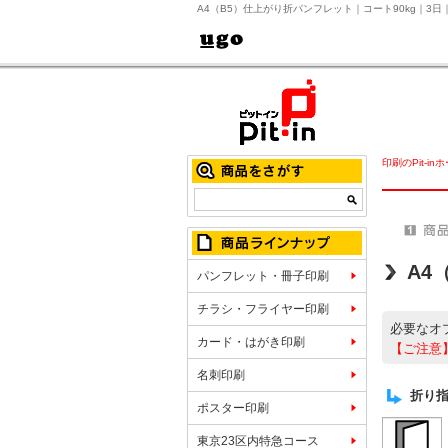
A4（B5）仕上がり折パンフレット｜コート90kg｜3
印刷のPit-in
A4
パンフレット・冊子印刷
チラシ・フライヤー印刷
必要なオ
カード・はがき印刷
【ご注意
名刺印刷
折り
ポスター印刷
東京23区内特急コース