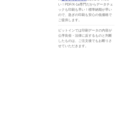
い！PDF/X-1a専門だからデータチェ
ックも印刷も早い！標準納期が早い
ので、急ぎの印刷も安心の低価格で
ご提供します。
ピットインでは印刷データの内容が
公序良俗・法律に反するものと判断
したものは、ご注文後でもお断りさ
せていただきます。