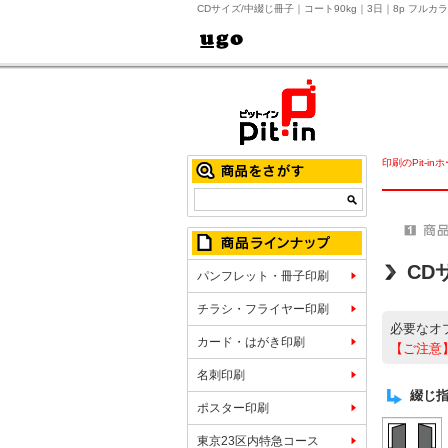
CDサイズ/中綴じ冊子｜コート90kg｜3日｜8p フル
印刷のPit-in
CD
パンフレット・冊子印刷
チラシ・フライヤー印刷
必要なオ
カード・はがき印刷
【ご注意
名刺印刷
綴じ
ポスター印刷
東京23区内特急コース