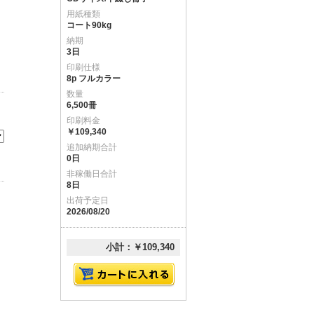
用紙種類
コート90kg
納期
3日
印刷仕様
8p フルカラー
数量
6,500冊
印刷料金
￥109,340
追加納期合計
0日
非稼働日合計
8日
出荷予定日
2026/08/20
小計：￥109,340