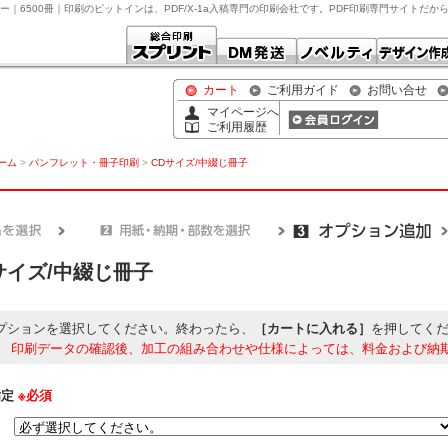
カラー｜6500冊｜印刷のピットインは、PDF/X-1a入稿専門の印刷会社です。PDF印刷専門サイトだか
カート
ご利用ガイド
お問い合せ
マイページへ
ご利用履歴
ホーム
>
パンフレット・冊子印刷
>
CDサイズ/中綴じ冊子
サイズ/中綴じ冊子
プションを選択してください。終わったら、
［カートに入れる］
を押してく
】
印刷データの確認後、加工の組み合わせや仕様によっては、料金および納
指定
※必須