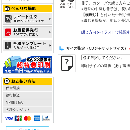
冊子、カタログの綴じ方を
※通常の中綴じ冊子は、
長い
【横綴じ】
と付いた中綴じ
※綴じる場所が、短辺と長辺
綴じ方向をイラストで確認
サイズ指定（CDジャケットサイズ）
印刷サイズの選択（必ず選
代金引換
銀行振込
NP掛け払い
各種クレジット