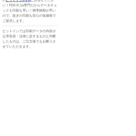
の
ピットイン/Pit-in
にお任せくださ
い！PDF/X-1a専門だからデータチェ
ックも印刷も早い！標準納期が早い
ので、急ぎの印刷も安心の低価格で
ご提供します。
ピットインでは印刷データの内容が
公序良俗・法律に反するものと判断
したものは、ご注文後でもお断りさ
せていただきます。