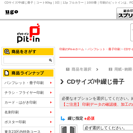
CDサイズ/中綴じ冊子｜コート90kg｜3日｜12p フルカラー｜1000冊｜印刷のピットインは、
印刷のPit-inホーム
>
パンフレット・冊子印刷
>
CDサ
CDサイズ/中綴じ冊子
パンフレット・冊子印刷
チラシ・フライヤー印刷
必要なオプションを選択してください。
カード・はがき印刷
【ご注意】
印刷データの確認後、加工の
名刺印刷
綴じ指定
※必須
ポスター印刷
東京23区内特急コース