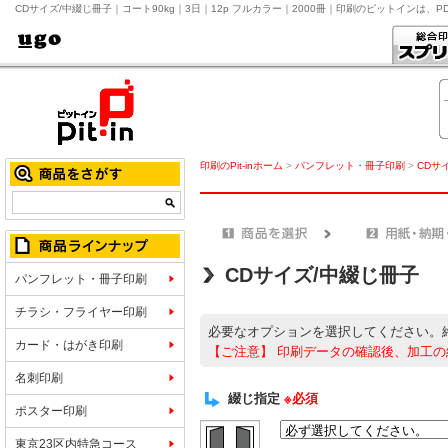
CDサイズ/中綴じ冊子｜コート90kg｜3日｜12p フルカラー｜2000冊｜印刷のピットインは、
印刷のPit-inホーム
>
パンフレット・冊子印刷
>
CDサ
CDサイズ/中綴じ冊子
パンフレット・冊子印刷
チラシ・フライヤー印刷
必要なオプションを選択してください。
カード・はがき印刷
【ご注意】
印刷データの確認後、加工の
名刺印刷
綴じ指定
※必須
ポスター印刷
東京23区内特急コース