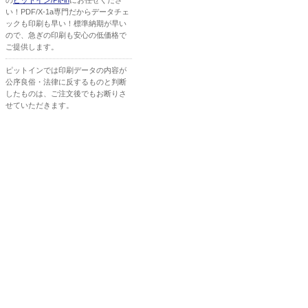
の
ピットイン/Pit-in
にお任せくださ
い！PDF/X-1a専門だからデータチェ
ックも印刷も早い！標準納期が早い
ので、急ぎの印刷も安心の低価格で
ご提供します。
ピットインでは印刷データの内容が
公序良俗・法律に反するものと判断
したものは、ご注文後でもお断りさ
せていただきます。