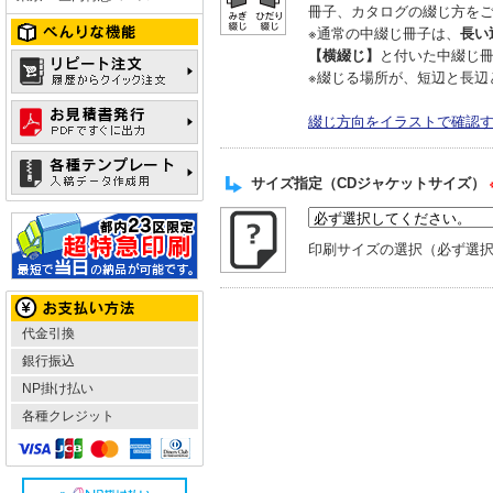
冊子、カタログの綴じ方を
※通常の中綴じ冊子は、
長い
【横綴じ】
と付いた中綴じ
※綴じる場所が、短辺と長辺
綴じ方向をイラストで確認
サイズ指定（CDジャケットサイズ）
印刷サイズの選択（必ず選
代金引換
銀行振込
NP掛け払い
各種クレジット