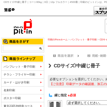
CDサイズ/中綴じ冊子｜コート90kg｜3日｜12p フルカラー｜4500冊｜印刷のピットインは、
印刷のPit-inホーム
>
パンフレット・冊子印刷
>
CDサ
CDサイズ/中綴じ冊子
パンフレット・冊子印刷
チラシ・フライヤー印刷
必要なオプションを選択してください。
カード・はがき印刷
【ご注意】
印刷データの確認後、加工の
名刺印刷
綴じ指定
※必須
ポスター印刷
東京23区内特急コース