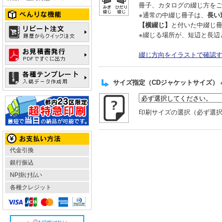
冊子、カタログの綴じ方を
※通常の中綴じ冊子は、
長い
【横綴じ】
と付いた中綴じ
※綴じる場所が、短辺と長辺
綴じ方向をイラストで確認
サイズ指定（CDジャケットサイズ）
印刷サイズの選択（必ず選
代金引換
銀行振込
NP掛け払い
各種クレジット