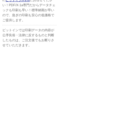
の
ピットイン/Pit-in
にお任せくださ
い！PDF/X-1a専門だからデータチェ
ックも印刷も早い！標準納期が早い
ので、急ぎの印刷も安心の低価格で
ご提供します。
ピットインでは印刷データの内容が
公序良俗・法律に反するものと判断
したものは、ご注文後でもお断りさ
せていただきます。