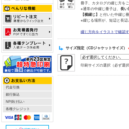
冊子、カタログの綴じ方を
※通常の中綴じ冊子は、
長い
【横綴じ】
と付いた中綴じ
※綴じる場所が、短辺と長辺
綴じ方向をイラストで確認
サイズ指定（CDジャケットサイズ）
印刷サイズの選択（必ず選
代金引換
銀行振込
NP掛け払い
各種クレジット