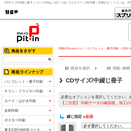
CDサイズ/中綴じ冊子｜コート90kg｜3日｜12p フルカラー｜8500冊｜印刷のピットインは、
印刷のPit-inホーム
>
パンフレット・冊子印刷
>
CDサ
CDサイズ/中綴じ冊子
パンフレット・冊子印刷
チラシ・フライヤー印刷
必要なオプションを選択してください。
カード・はがき印刷
【ご注意】
印刷データの確認後、加工の
名刺印刷
綴じ指定
※必須
ポスター印刷
東京23区内特急コース