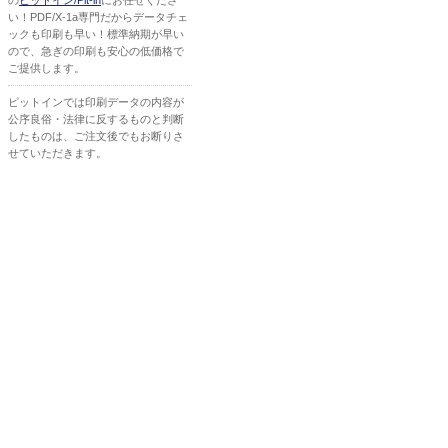
の
ピットイン/Pit-in
にお任せくださ
い！PDF/X-1a専門だからデータチェ
ックも印刷も早い！標準納期が早い
ので、急ぎの印刷も安心の低価格で
ご提供します。
ピットインでは印刷データの内容が
公序良俗・法律に反するものと判断
したものは、ご注文後でもお断りさ
せていただきます。