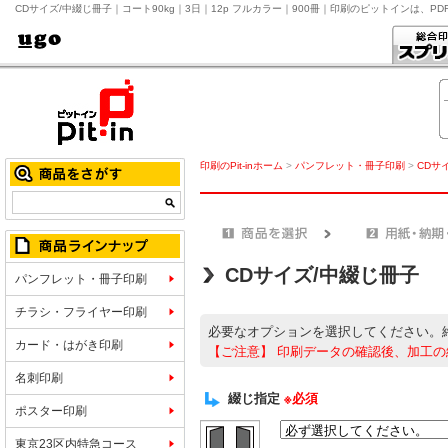
CDサイズ/中綴じ冊子｜コート90kg｜3日｜12p フルカラー｜900冊｜印刷のピットインは、P
印刷のPit-inホーム
>
パンフレット・冊子印刷
>
CDサ
CDサイズ/中綴じ冊子
パンフレット・冊子印刷
チラシ・フライヤー印刷
必要なオプションを選択してください。
カード・はがき印刷
【ご注意】
印刷データの確認後、加工の
名刺印刷
綴じ指定
※必須
ポスター印刷
東京23区内特急コース