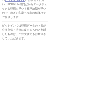
の
ピットイン/Pit-in
にお任せくださ
い！PDF/X-1a専門だからデータチェ
ックも印刷も早い！標準納期が早い
ので、急ぎの印刷も安心の低価格で
ご提供します。
ピットインでは印刷データの内容が
公序良俗・法律に反するものと判断
したものは、ご注文後でもお断りさ
せていただきます。