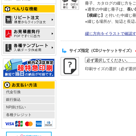
冊子、カタログの綴じ方を
※通常の中綴じ冊子は、
長い
【横綴じ】
と付いた中綴じ
※綴じる場所が、短辺と長辺
綴じ方向をイラストで確認
サイズ指定（CDジャケットサイズ）
印刷サイズの選択（必ず選
代金引換
銀行振込
NP掛け払い
各種クレジット