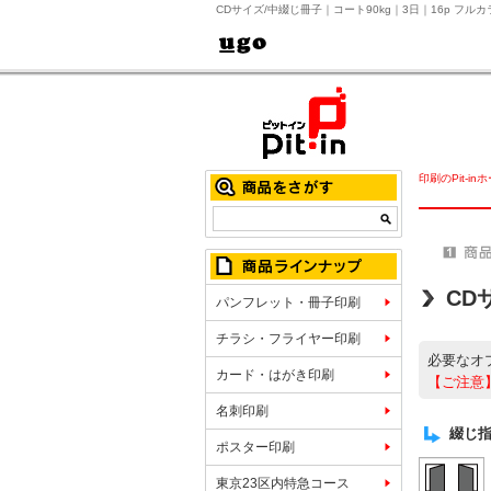
CDサイズ/中綴じ冊子｜コート90kg｜3日｜16p フ
印刷のPit-in
CD
パンフレット・冊子印刷
チラシ・フライヤー印刷
必要なオ
カード・はがき印刷
【ご注意
名刺印刷
綴じ
ポスター印刷
東京23区内特急コース