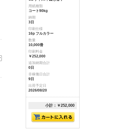
用紙種類
コート90kg
納期
3日
印刷仕様
16p フルカラー
数量
10,000冊
印刷料金
￥252,000
追加納期合計
0日
非稼働日合計
9日
出荷予定日
2026/08/20
小計：￥252,000