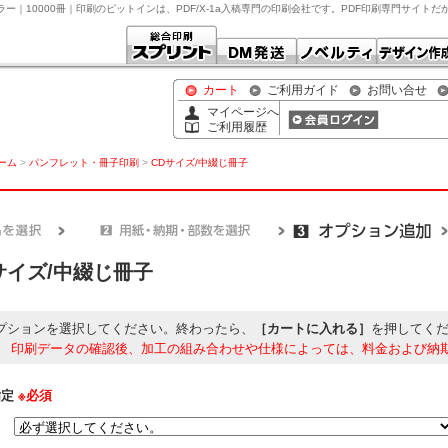
ルカラー｜10000冊｜印刷のピットインは、PDF/X-1a入稿専門の印刷会社です。PDF印刷専門サイト
カート
ご利用ガイド
お問い合せ
マイページへ
ご利用履歴
ホーム
>
パンフレット・冊子印刷
>
CDサイズ/中綴じ冊子
サイズ/中綴じ冊子
プションを選択してください。終わったら、
［カートに入れる］
を押してく
】
印刷データの確認後、加工の組み合わせや仕様によっては、料金および納
指定
※必須