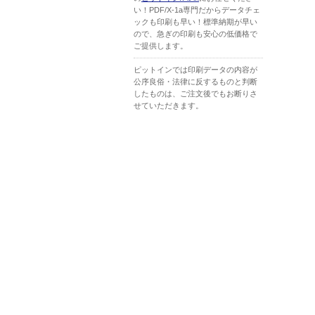
い！PDF/X-1a専門だからデータチェ
ックも印刷も早い！標準納期が早い
ので、急ぎの印刷も安心の低価格で
ご提供します。
ピットインでは印刷データの内容が
公序良俗・法律に反するものと判断
したものは、ご注文後でもお断りさ
せていただきます。