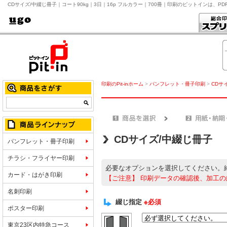
CDサイズ/中綴じ冊子｜コート90kg｜3日｜16p フルカラー｜700冊｜印刷のピットインは、P
印刷のPit-inホーム
>
パンフレット・冊子印刷
>
CDサ
CDサイズ/中綴じ冊子
パンフレット・冊子印刷
チラシ・フライヤー印刷
必要なオプションを選択してください。
カード・はがき印刷
【ご注意】
印刷データの確認後、加工の
名刺印刷
綴じ指定
※必須
ポスター印刷
東京23区内特急コース