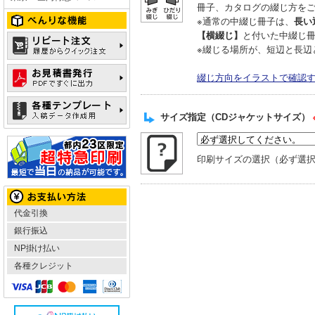
冊子、カタログの綴じ方を
※通常の中綴じ冊子は、
長い
【横綴じ】
と付いた中綴じ
※綴じる場所が、短辺と長辺
綴じ方向をイラストで確認
サイズ指定（CDジャケットサイズ）
印刷サイズの選択（必ず選
代金引換
銀行振込
NP掛け払い
各種クレジット