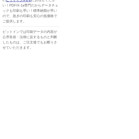
の
ピットイン/Pit-in
にお任せくださ
い！PDF/X-1a専門だからデータチェ
ックも印刷も早い！標準納期が早い
ので、急ぎの印刷も安心の低価格で
ご提供します。
ピットインでは印刷データの内容が
公序良俗・法律に反するものと判断
したものは、ご注文後でもお断りさ
せていただきます。