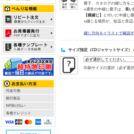
冊子、カタログの綴じ方を
※通常の中綴じ冊子は、
長い
【横綴じ】
と付いた中綴じ
※綴じる場所が、短辺と長辺
綴じ方向をイラストで確認
サイズ指定（CDジャケットサイズ）
印刷サイズの選択（必ず選
代金引換
銀行振込
NP掛け払い
各種クレジット