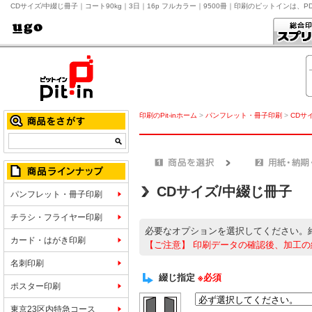
CDサイズ/中綴じ冊子｜コート90kg｜3日｜16p フルカラー｜9500冊｜印刷のピットインは、
印刷のPit-inホーム
>
パンフレット・冊子印刷
>
CDサ
CDサイズ/中綴じ冊子
パンフレット・冊子印刷
チラシ・フライヤー印刷
必要なオプションを選択してください。
カード・はがき印刷
【ご注意】
印刷データの確認後、加工の
名刺印刷
綴じ指定
※必須
ポスター印刷
東京23区内特急コース