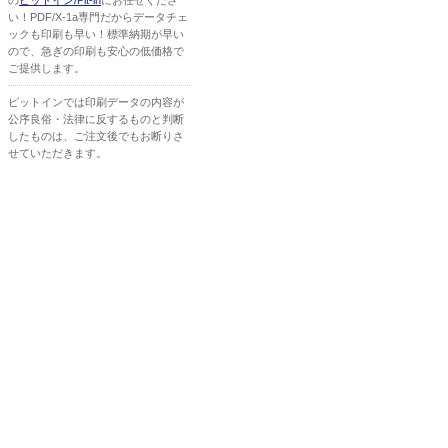
の
ピットイン/Pit-in
にお任せくださ
い！PDF/X-1a専門だからデータチェ
ックも印刷も早い！標準納期が早い
ので、急ぎの印刷も安心の低価格で
ご提供します。
ピットインでは印刷データの内容が
公序良俗・法律に反するものと判断
したものは、ご注文後でもお断りさ
せていただきます。