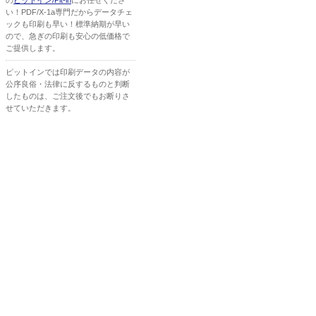
の
ピットイン/Pit-in
にお任せくださ
い！PDF/X-1a専門だからデータチェ
ックも印刷も早い！標準納期が早い
ので、急ぎの印刷も安心の低価格で
ご提供します。
ピットインでは印刷データの内容が
公序良俗・法律に反するものと判断
したものは、ご注文後でもお断りさ
せていただきます。