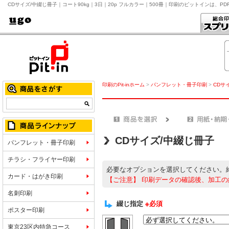
CDサイズ/中綴じ冊子｜コート90kg｜3日｜20p フルカラー｜500冊｜印刷のピットインは、P
印刷のPit-inホーム
>
パンフレット・冊子印刷
>
CDサ
CDサイズ/中綴じ冊子
パンフレット・冊子印刷
チラシ・フライヤー印刷
必要なオプションを選択してください。
カード・はがき印刷
【ご注意】
印刷データの確認後、加工の
名刺印刷
綴じ指定
※必須
ポスター印刷
東京23区内特急コース