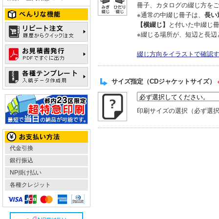
冊子、カタログの綴じ方を
※通常の中綴じ冊子は、
長い
【横綴じ】
と付いた中綴じ
※綴じる場所が、短辺と長辺
綴じ方向をイラストで確認
サイズ指定（CDジャケットサイズ）
印刷サイズの選択（必ず選
代金引換
銀行振込
NP掛け払い
各種クレジット