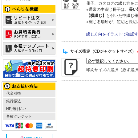
冊子、カタログの綴じ方を
※通常の中綴じ冊子は、
長い
【横綴じ】
と付いた中綴じ
※綴じる場所が、短辺と長辺
綴じ方向をイラストで確認
サイズ指定（CDジャケットサイズ）
印刷サイズの選択（必ず選
代金引換
銀行振込
NP掛け払い
各種クレジット