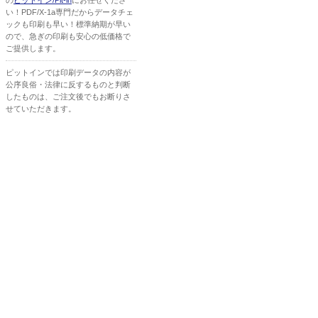
の
ピットイン/Pit-in
にお任せくださ
い！PDF/X-1a専門だからデータチェ
ックも印刷も早い！標準納期が早い
ので、急ぎの印刷も安心の低価格で
ご提供します。
ピットインでは印刷データの内容が
公序良俗・法律に反するものと判断
したものは、ご注文後でもお断りさ
せていただきます。