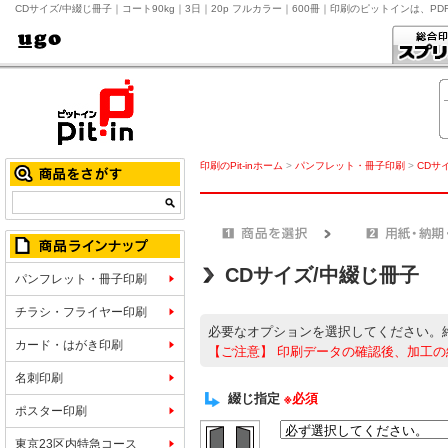
CDサイズ/中綴じ冊子｜コート90kg｜3日｜20p フルカラー｜600冊｜印刷のピットインは、P
印刷のPit-inホーム
>
パンフレット・冊子印刷
>
CDサ
CDサイズ/中綴じ冊子
パンフレット・冊子印刷
チラシ・フライヤー印刷
必要なオプションを選択してください。
カード・はがき印刷
【ご注意】
印刷データの確認後、加工の
名刺印刷
綴じ指定
※必須
ポスター印刷
東京23区内特急コース