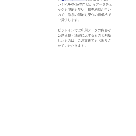
い！PDF/X-1a専門だからデータチェ
ックも印刷も早い！標準納期が早い
ので、急ぎの印刷も安心の低価格で
ご提供します。
ピットインでは印刷データの内容が
公序良俗・法律に反するものと判断
したものは、ご注文後でもお断りさ
せていただきます。