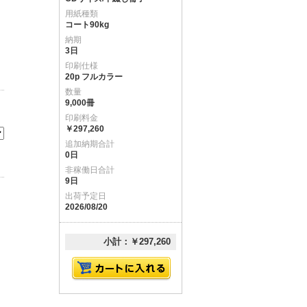
用紙種類
コート90kg
納期
3日
印刷仕様
20p フルカラー
数量
9,000冊
印刷料金
￥297,260
追加納期合計
0日
非稼働日合計
9日
出荷予定日
2026/08/20
小計：￥297,260