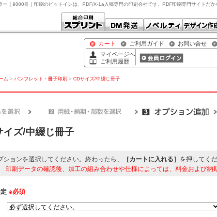
ルカラー｜9000冊｜印刷のピットインは、PDF/X-1a入稿専門の印刷会社です。PDF印刷専門サイトだ
カート
ご利用ガイド
お問い合せ
マイページへ
ご利用履歴
ホーム
>
パンフレット・冊子印刷
>
CDサイズ/中綴じ冊子
サイズ/中綴じ冊子
プションを選択してください。終わったら、
［カートに入れる］
を押してく
】
印刷データの確認後、加工の組み合わせや仕様によっては、料金および納
指定
※必須