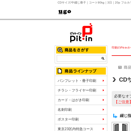
CDサイズ/中綴じ冊子｜コート90kg｜3日｜20p フ
印刷のPit-in
CD
パンフレット・冊子印刷
チラシ・フライヤー印刷
必要なオ
カード・はがき印刷
【ご注意
名刺印刷
綴じ
ポスター印刷
東京23区内特急コース