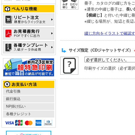
冊子、カタログの綴じ方を
※通常の中綴じ冊子は、
長い
【横綴じ】
と付いた中綴じ
※綴じる場所が、短辺と長辺
綴じ方向をイラストで確認
サイズ指定（CDジャケットサイズ）
印刷サイズの選択（必ず選
代金引換
銀行振込
NP掛け払い
各種クレジット