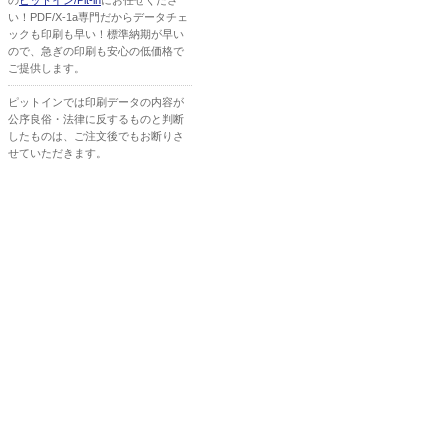
の
ピットイン/Pit-in
にお任せくださ
い！PDF/X-1a専門だからデータチェ
ックも印刷も早い！標準納期が早い
ので、急ぎの印刷も安心の低価格で
ご提供します。
ピットインでは印刷データの内容が
公序良俗・法律に反するものと判断
したものは、ご注文後でもお断りさ
せていただきます。