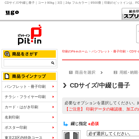
CDサイズ/中綴じ冊子｜コート90kg｜3日｜24p フルカラー｜9500冊｜印刷のピットインは、
印刷のPit-inホーム
>
パンフレット・冊子印刷
>
CDサ
CDサイズ/中綴じ冊子
パンフレット・冊子印刷
チラシ・フライヤー印刷
必要なオプションを選択してください。
カード・はがき印刷
【ご注意】
印刷データの確認後、加工の
名刺印刷
綴じ指定
※必須
ポスター印刷
東京23区内特急コース