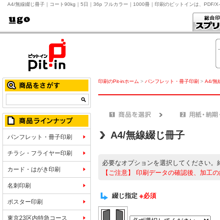
A4/無線綴じ冊子｜コート90kg｜5日｜36p フルカラー｜1000冊｜印刷のピットインは、PD
印刷のPit-inホーム
>
パンフレット・冊子印刷
>
A4/
A4/無線綴じ冊子
パンフレット・冊子印刷
チラシ・フライヤー印刷
必要なオプションを選択してください。
カード・はがき印刷
【ご注意】
印刷データの確認後、加工の
名刺印刷
綴じ指定
※必須
ポスター印刷
東京23区内特急コース