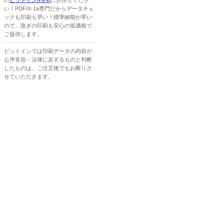
の
ピットイン/Pit-in
にお任せくださ
い！PDF/X-1a専門だからデータチェ
ックも印刷も早い！標準納期が早い
ので、急ぎの印刷も安心の低価格で
ご提供します。
ピットインでは印刷データの内容が
公序良俗・法律に反するものと判断
したものは、ご注文後でもお断りさ
せていただきます。