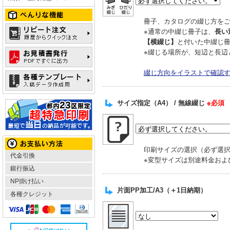
冊子、カタログの綴じ方を
※通常の中綴じ冊子は、
長い
【横綴じ】
と付いた中綴じ
※綴じる場所が、短辺と長辺
綴じ方向をイラストで確認
サイズ指定（A4） / 無線綴じ
※必須
印刷サイズの選択（必ず選
代金引換
※変型サイズは別途料金およ
銀行振込
NP掛け払い
片面PP加工/A3（＋1日納期）
各種クレジット