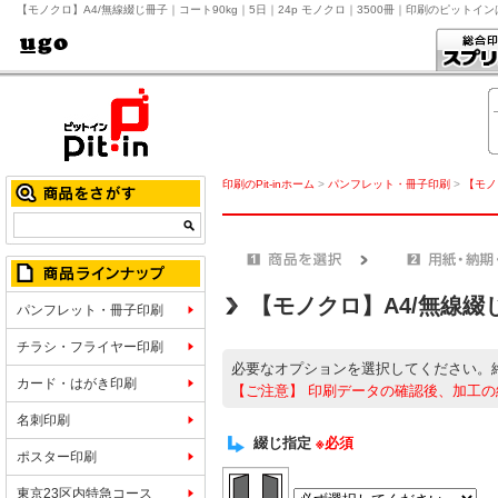
【モノクロ】A4/無線綴じ冊子｜コート90kg｜5日｜24p モノクロ｜3500冊｜印刷のピットイ
印刷のPit-inホーム
>
パンフレット・冊子印刷
>
【モノ
【モノクロ】A4/無線綴
パンフレット・冊子印刷
チラシ・フライヤー印刷
必要なオプションを選択してください。
カード・はがき印刷
【ご注意】
印刷データの確認後、加工の
名刺印刷
綴じ指定
※必須
ポスター印刷
東京23区内特急コース