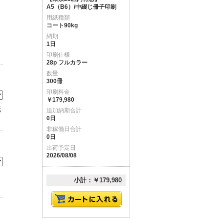
A5（B6）/中綴じ冊子印刷
用紙種類
コート90kg
納期
1日
印刷仕様
28p フルカラー
数量
300冊
印刷料金
￥179,980
浜
追加納期合計
0日
非稼働日合計
0日
出荷予定日
2026/08/08
小計：￥179,980