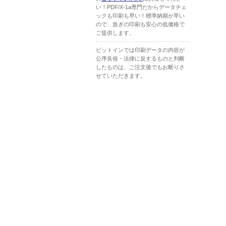
い！PDF/X-1a専門だからデータチェ
ックも印刷も早い！標準納期が早い
ので、急ぎの印刷も安心の低価格で
ご提供します。
ピットインでは印刷データの内容が
公序良俗・法律に反するものと判断
したものは、ご注文後でもお断りさ
せていただきます。