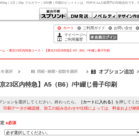
90kg｜1日｜28p フルカラー｜300冊｜印刷のピットインは、PDF/X-1a入稿専門の印刷会社で
カート
ご利用ガイド
お問い合せ
マイページへ
ご利用履歴
ホーム
>
東京23区内特急コース
>
【東京23区内特急】A5（B6）/中綴じ冊子印刷
京23区内特急】A5（B6）/中綴じ冊子印刷
プションを選択してください。終わったら、
［カートに入れる］
を押してく
】
印刷データの確認後、加工の組み合わせや仕様によっては、料金および納
指定
※必須