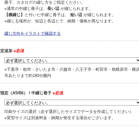
冊子、カタログの綴じ方をご指定ください。
※通常の中綴じ冊子は、
長い辺
が綴じられます。
【横綴じ】
と付いた中綴じ冊子は、
短い辺
が綴じられます。
※綴じる場所が、短辺と長辺とで、納期・価格が異なります。
綴じ方向をイラストで確認する
指定追加
※必須
※千葉市・柏市・さいたま市・川越市・八王子市・町田市・相模原市・横
市あたりまで約180分圏内
指定（A5/B6） / 中綴じ冊子
※必須
印刷サイズの選択（必ず選択したサイズでデータを作成してください）
※変型サイズは別途料金・納期が発生する場合がございます。