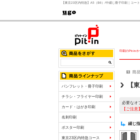
【東京23区内特急】A5（B6）/中綴じ冊子印刷｜コート
印刷のPit-in
【東
パンフレット・冊子印刷
チラシ・フライヤー印刷
必要なオ
カード・はがき印刷
【ご注意
名刺印刷
綴じ
ポスター印刷
東京23区内特急コース