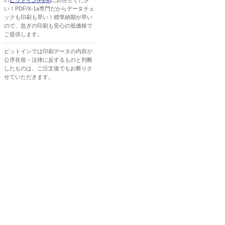
の
ピットイン/Pit-in
にお任せくださ
い！PDF/X-1a専門だからデータチェ
ックも印刷も早い！標準納期が早い
ので、急ぎの印刷も安心の低価格で
ご提供します。
ピットインでは印刷データの内容が
公序良俗・法律に反するものと判断
したものは、ご注文後でもお断りさ
せていただきます。