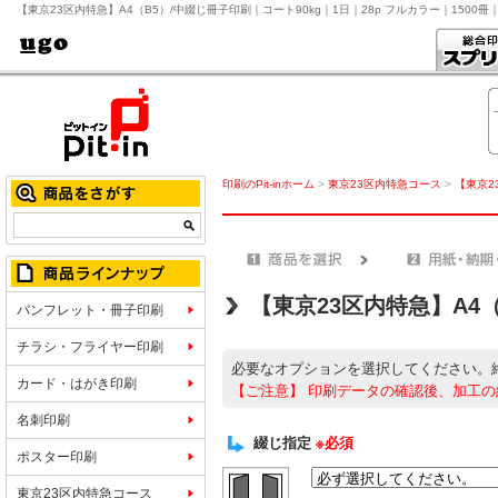
【東京23区内特急】A4（B5）/中綴じ冊子印刷｜コート90kg｜1日｜28p フルカラー｜150
印刷のPit-inホーム
>
東京23区内特急コース
>
【東京2
【東京23区内特急】A4
パンフレット・冊子印刷
チラシ・フライヤー印刷
必要なオプションを選択してください。
カード・はがき印刷
【ご注意】
印刷データの確認後、加工の
名刺印刷
綴じ指定
※必須
ポスター印刷
東京23区内特急コース