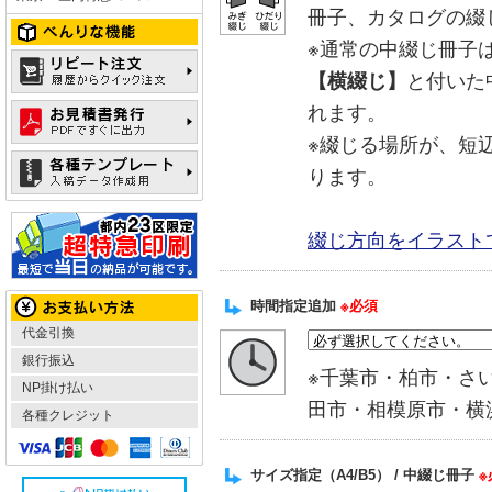
冊子、カタログの綴
※通常の中綴じ冊子
【横綴じ】
と付いた
れます。
※綴じる場所が、短
ります。
綴じ方向をイラスト
時間指定追加
※必須
代金引換
銀行振込
※千葉市・柏市・さ
NP掛け払い
田市・相模原市・横
各種クレジット
サイズ指定（A4/B5） / 中綴じ冊子
※