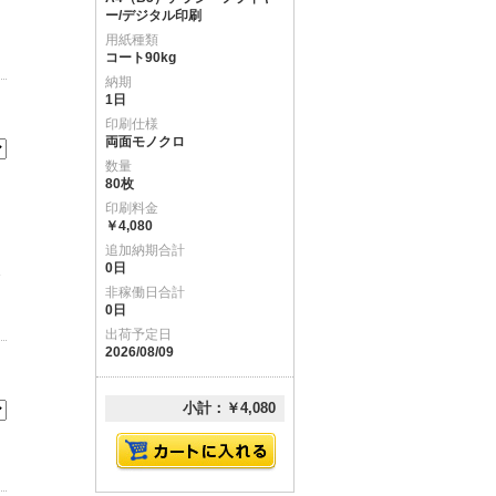
ー/デジタル印刷
用紙種類
コート90kg
納期
1日
印刷仕様
両面モノクロ
数量
80枚
印刷料金
￥4,080
追加納期合計
0日
ま
非稼働日合計
0日
出荷予定日
2026/08/09
小計：￥4,080