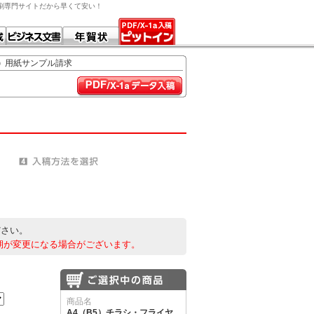
F印刷専門サイトだから早くて安い！
用紙サンプル請求
ださい。
期が変更になる場合がございます。
商品名
A4（B5）チラシ・フライヤ