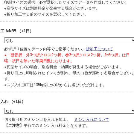
印刷サイズの選択（必ず選択したサイズでデータを作成してください）
※変型サイズは別途料金が発生する場合がございます。
※折り加工する前のサイズを選択してください。
 A4/B5 （+1日）
必ず折り位置をデータ内等でご指示ください。
折加工について
※「観音折、外3つ折クロス2つ折、巻3つ折クロス2つ折、外6つ折」は日
曜・祝日を除いた印刷日数になります。
※変型サイズの場合、別途料金・納期が発生する場合がございます。
※折り目上に印刷されたインキが割れ、紙の白色が露出する場合がござい
す。
※スジ入れ加工は135kg以上の紙からお選びいただけます。
入れ （+1日）
切り取り用のミシン目を入れる加工。
ミシン入れについて
【ご注意】
平行でのミシン入れ料金となります。