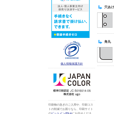
穴あけ
角丸 
個人情報保護方針
印刷物の急ぎのご入用や、印刷コス
トの削減でお困りなら、印刷サイト
の
ピットイン/Pit-in
にお任せくださ