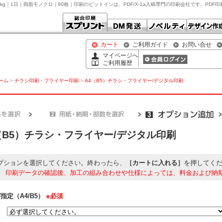
0kg｜1日｜両面モノクロ｜80枚｜印刷のピットインは、PDF/X-1a入稿専門の印刷会社です。PD
カート
ご利用ガイド
お問い合せ
マイページへ
ご利用履歴
ホーム
>
チラシ印刷・フライヤー印刷
>
A4（B5）チラシ・フライヤー/デジタル印刷
（B5）チラシ・フライヤー/デジタル印刷
プションを選択してください。終わったら、
［カートに入れる］
を押してく
】
印刷データの確認後、加工の組み合わせや仕様によっては、料金および納
指定（A4/B5）
※必須