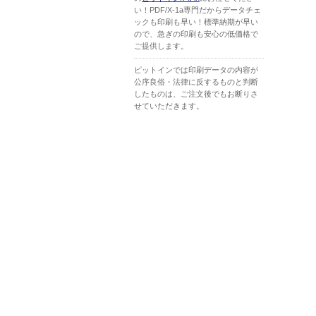
い！PDF/X-1a専門だからデータチェ
ックも印刷も早い！標準納期が早い
ので、急ぎの印刷も安心の低価格で
ご提供します。
ピットインでは印刷データの内容が
公序良俗・法律に反するものと判断
したものは、ご注文後でもお断りさ
せていただきます。