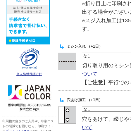
※折り目上に印刷さ
出する場合がござい
※スジ入れ加工は13
す。
ミシン入れ （+1日）
切り取り用のミシ
ついて
個人情報保護方針
【ご注意】
平行での
穴あけ加工 （+1日）
穴をあけて、綴じ
印刷物の急ぎのご入用や、印刷コス
いて
トの削減でお困りなら、印刷サイト