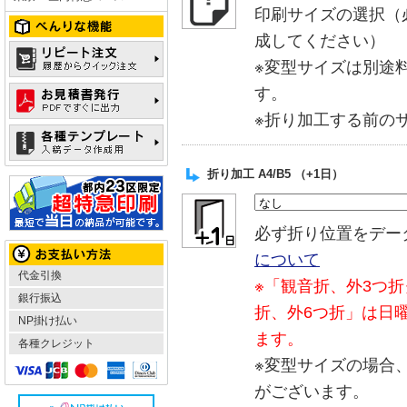
印刷サイズの選択（
成してください）
※変型サイズは別途
す。
※折り加工する前の
折り加工 A4/B5 （+1日）
必ず折り位置をデー
について
代金引換
※「観音折、外3つ折
銀行振込
折、外6つ折」は日
NP掛け払い
ます。
各種クレジット
※変型サイズの場合
がございます。