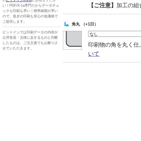
の
ピットイン/Pit-in
にお任せくださ
【ご注意】
加工の組
い！PDF/X-1a専門だからデータチェ
ックも印刷も早い！標準納期が早い
ので、急ぎの印刷も安心の低価格で
ご提供します。
角丸 （+1日）
ピットインでは印刷データの内容が
公序良俗・法律に反するものと判断
したものは、ご注文後でもお断りさ
印刷物の角を丸く
せていただきます。
いて