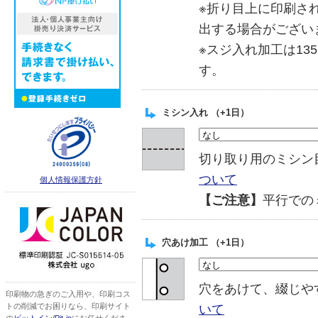
※折り目上に印刷さ
出する場合がござい
※スジ入れ加工は13
す。
ミシン入れ （+1日）
切り取り用のミシ
ついて
個人情報保護方針
【ご注意】
平行での
穴あけ加工 （+1日）
穴をあけて、綴じ
印刷物の急ぎのご入用や、印刷コス
いて
トの削減でお困りなら、印刷サイト