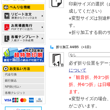
印刷サイズの選択（
成してください）
※変型サイズは別途
す。
※折り加工する前の
折り加工 A4/B5 （+1日）
必ず折り位置をデー
について
代金引換
※「観音折、外3つ折
銀行振込
折、外6つ折」は日
NP掛け払い
ます。
各種クレジット
※変型サイズの場合
がございます。