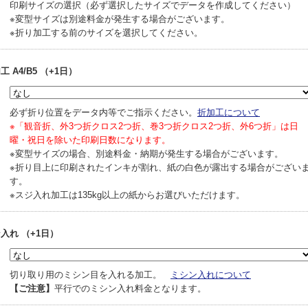
印刷サイズの選択（必ず選択したサイズでデータを作成してください）
※変型サイズは別途料金が発生する場合がございます。
※折り加工する前のサイズを選択してください。
 A4/B5 （+1日）
必ず折り位置をデータ内等でご指示ください。
折加工について
※「観音折、外3つ折クロス2つ折、巻3つ折クロス2つ折、外6つ折」は日
曜・祝日を除いた印刷日数になります。
※変型サイズの場合、別途料金・納期が発生する場合がございます。
※折り目上に印刷されたインキが割れ、紙の白色が露出する場合がござい
す。
※スジ入れ加工は135kg以上の紙からお選びいただけます。
入れ （+1日）
切り取り用のミシン目を入れる加工。
ミシン入れについて
【ご注意】
平行でのミシン入れ料金となります。