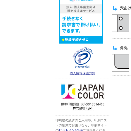
穴あけ
角丸 
個人情報保護方針
印刷物の急ぎのご入用や、印刷コス
トの削減でお困りなら、印刷サイト
の
ピットイン/Pit-in
にお任せくださ