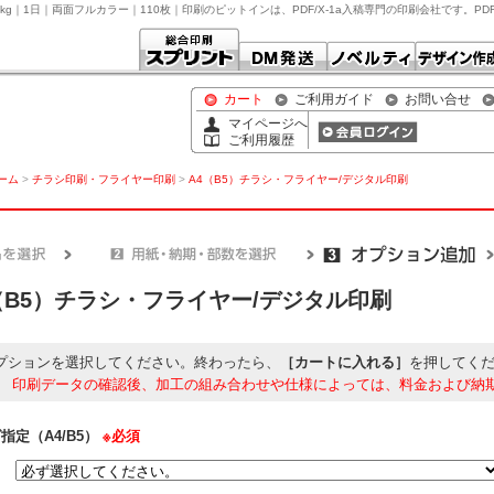
0kg｜1日｜両面フルカラー｜110枚｜印刷のピットインは、PDF/X-1a入稿専門の印刷会社です。
カート
ご利用ガイド
お問い合せ
マイページへ
ご利用履歴
ホーム
>
チラシ印刷・フライヤー印刷
>
A4（B5）チラシ・フライヤー/デジタル印刷
（B5）チラシ・フライヤー/デジタル印刷
プションを選択してください。終わったら、
［カートに入れる］
を押してく
】
印刷データの確認後、加工の組み合わせや仕様によっては、料金および納
指定（A4/B5）
※必須