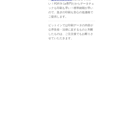
い！PDF/X-1a専門だからデータチェ
ックも印刷も早い！標準納期が早い
ので、急ぎの印刷も安心の低価格で
ご提供します。
ピットインでは印刷データの内容が
公序良俗・法律に反するものと判断
したものは、ご注文後でもお断りさ
せていただきます。