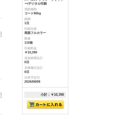
ー/デジタル印刷
用紙種類
コート90kg
納期
1日
印刷仕様
両面フルカラー
数量
110枚
印刷料金
￥10,390
追加納期合計
0日
ま
非稼働日合計
0日
出荷予定日
2026/08/09
小計：￥10,390