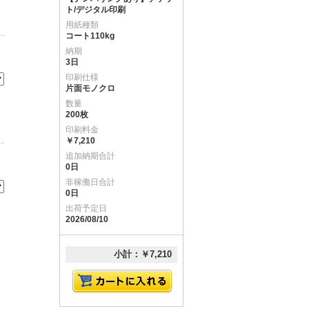
ト/デジタル印刷
用紙種類
コート110kg
納期
3日
印刷仕様
片面モノクロ
数量
200枚
印刷料金
￥7,210
追加納期合計
0日
非稼働日合計
0日
出荷予定日
2026/08/10
小計：￥7,210