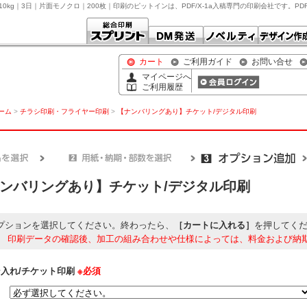
0kg｜3日｜片面モノクロ｜200枚｜印刷のピットインは、PDF/X-1a入稿専門の印刷会社です。P
カート
ご利用ガイド
お問い合せ
マイページへ
ご利用履歴
ホーム
>
チラシ印刷・フライヤー印刷
>
【ナンバリングあり】チケット/デジタル印刷
ンバリングあり】チケット/デジタル印刷
プションを選択してください。終わったら、
［カートに入れる］
を押してく
】
印刷データの確認後、加工の組み合わせや仕様によっては、料金および納
入れ/チケット印刷
※必須