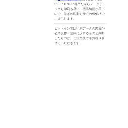
い！PDF/X-1a専門だからデータチェ
ックも印刷も早い！標準納期が早い
ので、急ぎの印刷も安心の低価格で
ご提供します。
ピットインでは印刷データの内容が
公序良俗・法律に反するものと判断
したものは、ご注文後でもお断りさ
せていただきます。