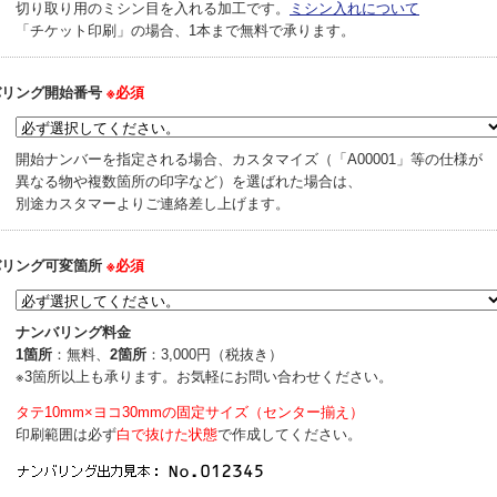
切り取り用のミシン目を入れる加工です。
ミシン入れについて
「チケット印刷」の場合、1本まで無料で承ります。
バリング開始番号
※必須
開始ナンバーを指定される場合、カスタマイズ（「A00001」等の仕様が
異なる物や複数箇所の印字など）を選ばれた場合は、
別途カスタマーよりご連絡差し上げます。
バリング可変箇所
※必須
ナンバリング料金
1箇所
：無料、
2箇所
：3,000円（税抜き）
※3箇所以上も承ります。お気軽にお問い合わせください。
タテ10mm×ヨコ30mmの固定サイズ（センター揃え）
印刷範囲は必ず
白で抜けた状態
で作成してください。