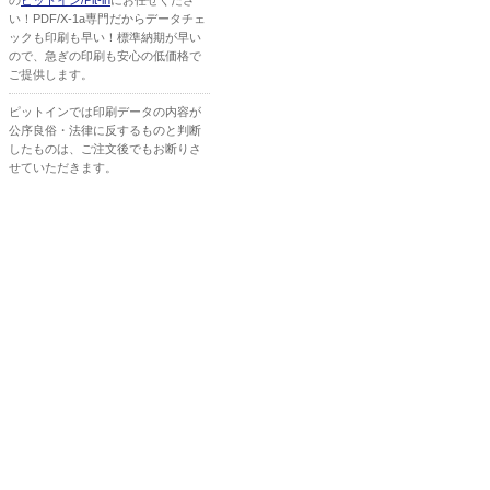
の
ピットイン/Pit-in
にお任せくださ
い！PDF/X-1a専門だからデータチェ
ックも印刷も早い！標準納期が早い
ので、急ぎの印刷も安心の低価格で
ご提供します。
ピットインでは印刷データの内容が
公序良俗・法律に反するものと判断
したものは、ご注文後でもお断りさ
せていただきます。