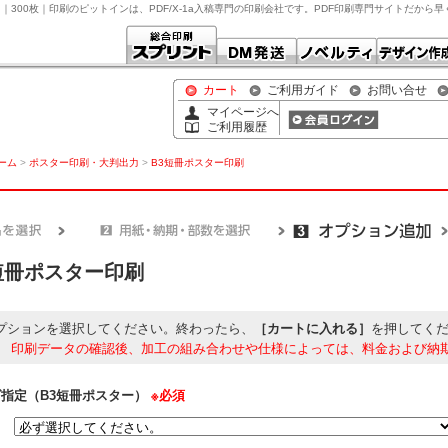
ロ｜300枚｜印刷のピットインは、PDF/X-1a入稿専門の印刷会社です。PDF印刷専門サイトだから
カート
ご利用ガイド
お問い合せ
マイページへ
ご利用履歴
ホーム
>
ポスター印刷・大判出力
>
B3短冊ポスター印刷
短冊ポスター印刷
プションを選択してください。終わったら、
［カートに入れる］
を押してく
】
印刷データの確認後、加工の組み合わせや仕様によっては、料金および納
指定（B3短冊ポスター）
※必須