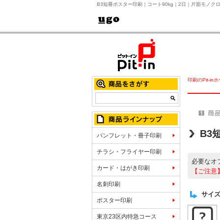
B3短冊ポスター印刷｜コート90kg｜2日｜片面モノク
印刷のPit-in
B3
パンフレット・冊子印刷
チラシ・フライヤー印刷
必要なオ
カード・はがき印刷
【ご注意
名刺印刷
サイズ
ポスター印刷
東京23区内特急コース