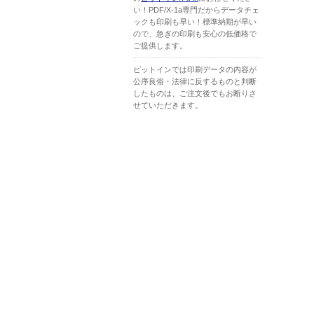
い！PDF/X-1a専門だからデータチェ
ックも印刷も早い！標準納期が早い
ので、急ぎの印刷も安心の低価格で
ご提供します。
ピットインでは印刷データの内容が
公序良俗・法律に反するものと判断
したものは、ご注文後でもお断りさ
せていただきます。