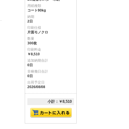
用紙種類
コート90kg
納期
2日
印刷仕様
片面モノクロ
数量
300枚
印刷料金
￥8,510
追加納期合計
0日
非稼働日合計
0日
出荷予定日
2026/08/08
小計：￥8,510