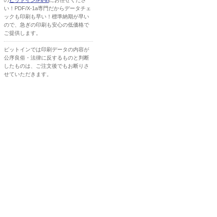
の
ピットイン/Pit-in
にお任せくださ
い！PDF/X-1a専門だからデータチェ
ックも印刷も早い！標準納期が早い
ので、急ぎの印刷も安心の低価格で
ご提供します。
ピットインでは印刷データの内容が
公序良俗・法律に反するものと判断
したものは、ご注文後でもお断りさ
せていただきます。