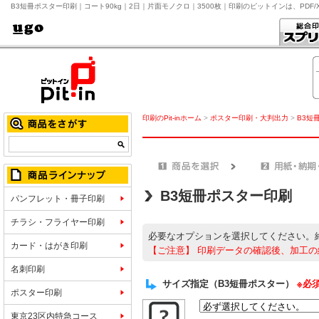
B3短冊ポスター印刷｜コート90kg｜2日｜片面モノクロ｜3500枚｜印刷のピットインは、PDF
印刷のPit-inホーム
>
ポスター印刷・大判出力
>
B3短
B3短冊ポスター印刷
パンフレット・冊子印刷
チラシ・フライヤー印刷
必要なオプションを選択してください。
カード・はがき印刷
【ご注意】
印刷データの確認後、加工の
名刺印刷
サイズ指定（B3短冊ポスター）
※必
ポスター印刷
東京23区内特急コース