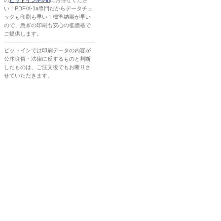
の
ピットイン/Pit-in
にお任せくださ
い！PDF/X-1a専門だからデータチェ
ックも印刷も早い！標準納期が早い
ので、急ぎの印刷も安心の低価格で
ご提供します。
ピットインでは印刷データの内容が
公序良俗・法律に反するものと判断
したものは、ご注文後でもお断りさ
せていただきます。