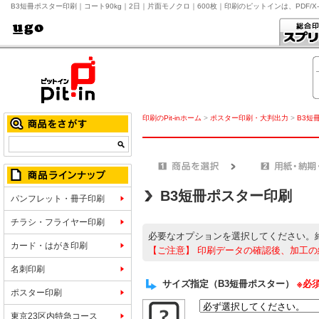
B3短冊ポスター印刷｜コート90kg｜2日｜片面モノクロ｜600枚｜印刷のピットインは、PDF/
印刷のPit-inホーム
>
ポスター印刷・大判出力
>
B3短
B3短冊ポスター印刷
パンフレット・冊子印刷
チラシ・フライヤー印刷
必要なオプションを選択してください。
カード・はがき印刷
【ご注意】
印刷データの確認後、加工の
名刺印刷
サイズ指定（B3短冊ポスター）
※必
ポスター印刷
東京23区内特急コース