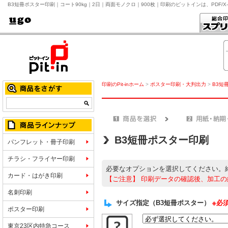
B3短冊ポスター印刷｜コート90kg｜2日｜両面モノクロ｜900枚｜印刷のピットインは、PDF/
印刷のPit-inホーム
>
ポスター印刷・大判出力
>
B3短
B3短冊ポスター印刷
パンフレット・冊子印刷
チラシ・フライヤー印刷
必要なオプションを選択してください。
カード・はがき印刷
【ご注意】
印刷データの確認後、加工の
名刺印刷
サイズ指定（B3短冊ポスター）
※必
ポスター印刷
東京23区内特急コース