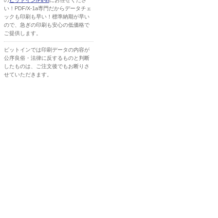
の
ピットイン/Pit-in
にお任せくださ
い！PDF/X-1a専門だからデータチェ
ックも印刷も早い！標準納期が早い
ので、急ぎの印刷も安心の低価格で
ご提供します。
ピットインでは印刷データの内容が
公序良俗・法律に反するものと判断
したものは、ご注文後でもお断りさ
せていただきます。