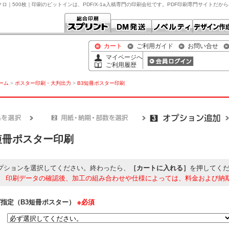
クロ｜500枚｜印刷のピットインは、PDF/X-1a入稿専門の印刷会社です。PDF印刷専門サイトだか
カート
ご利用ガイド
お問い合せ
マイページへ
ご利用履歴
ホーム
>
ポスター印刷・大判出力
>
B3短冊ポスター印刷
短冊ポスター印刷
プションを選択してください。終わったら、
［カートに入れる］
を押してく
】
印刷データの確認後、加工の組み合わせや仕様によっては、料金および納
指定（B3短冊ポスター）
※必須