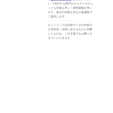
い！PDF/X-1a専門だからデータチェ
ックも印刷も早い！標準納期が早い
ので、急ぎの印刷も安心の低価格で
ご提供します。
ピットインでは印刷データの内容が
公序良俗・法律に反するものと判断
したものは、ご注文後でもお断りさ
せていただきます。