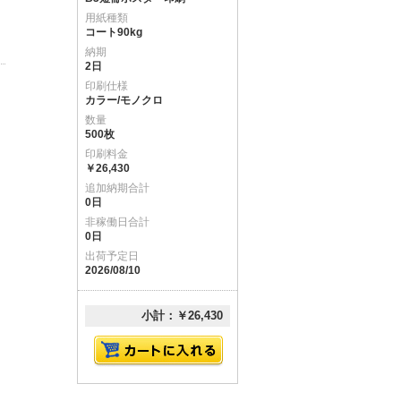
用紙種類
コート90kg
納期
2日
印刷仕様
カラー/モノクロ
数量
500枚
印刷料金
￥26,430
追加納期合計
0日
非稼働日合計
0日
出荷予定日
2026/08/10
小計：￥26,430