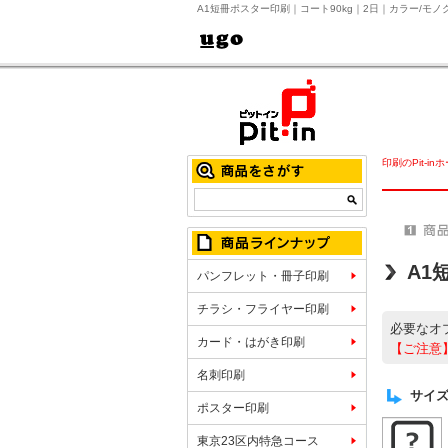
A1短冊ポスター印刷｜コート90kg｜2日｜カラー/モノ
印刷のPit-in
A1
パンフレット・冊子印刷
チラシ・フライヤー印刷
必要なオ
カード・はがき印刷
【ご注意
名刺印刷
サイズ
ポスター印刷
東京23区内特急コース