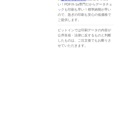
い！PDF/X-1a専門だからデータチェ
ックも印刷も早い！標準納期が早い
ので、急ぎの印刷も安心の低価格で
ご提供します。
ピットインでは印刷データの内容が
公序良俗・法律に反するものと判断
したものは、ご注文後でもお断りさ
せていただきます。