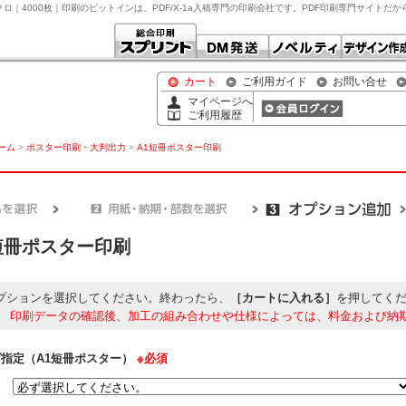
クロ｜4000枚｜印刷のピットインは、PDF/X-1a入稿専門の印刷会社です。PDF印刷専門サイトだ
カート
ご利用ガイド
お問い合せ
マイページへ
ご利用履歴
ホーム
>
ポスター印刷・大判出力
>
A1短冊ポスター印刷
短冊ポスター印刷
プションを選択してください。終わったら、
［カートに入れる］
を押してく
】
印刷データの確認後、加工の組み合わせや仕様によっては、料金および納
指定（A1短冊ポスター）
※必須