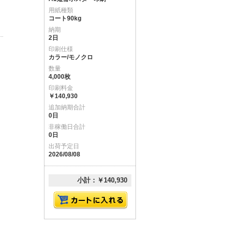
用紙種類
コート90kg
納期
2日
印刷仕様
カラー/モノクロ
数量
4,000枚
印刷料金
￥140,930
追加納期合計
0日
非稼働日合計
0日
出荷予定日
2026/08/08
小計：￥140,930