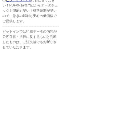
の
ピットイン/Pit-in
にお任せくださ
い！PDF/X-1a専門だからデータチェ
ックも印刷も早い！標準納期が早い
ので、急ぎの印刷も安心の低価格で
ご提供します。
ピットインでは印刷データの内容が
公序良俗・法律に反するものと判断
したものは、ご注文後でもお断りさ
せていただきます。