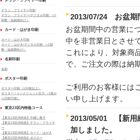
チラシ・フライヤー印刷
チラシ・フライヤー印刷
2013/07/24 
チラシ・フライヤー/デジタル印刷 （小
部数・短納期向け）
お盆期間中の営業に
カード・はがき印刷
中を非営業日とさせ
カード・はがき印刷
カード・はがき/デジタル印刷 （小部
数・短納期向け）
これにより、対象商
名刺印刷
で、ご注文の際は納
名刺
ポスター印刷
ご利用のお客様には
ポスター印刷（100枚以上）
ポスター / インクジェット出力 （1枚か
い申し上げます。
ら印刷可能）
東京23区内特急コース
2013/05/01
【東京23区内特急】中綴じ冊子
【東京23区内特急】チラシ・フライヤ
加しました。
ー
【東京23区内特急】カード・はがき
【東京23区内特急】ポスター