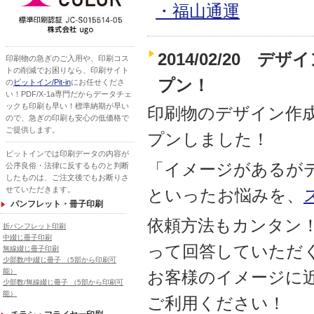
・福山通運
2014/02/20
印刷物の急ぎのご入用や、印刷コス
トの削減でお困りなら、印刷サイト
プン！
の
ピットイン/Pit-in
にお任せくださ
い！PDF/X-1a専門だからデータチェ
ックも印刷も早い！標準納期が早い
印刷物のデザイン作
ので、急ぎの印刷も安心の低価格で
ご提供します。
プンしました！
ピットインでは印刷データの内容が
「イメージがあるが
公序良俗・法律に反するものと判断
したものは、ご注文後でもお断りさ
せていただきます。
といったお悩みを、
パンフレット・冊子印刷
依頼方法もカンタン
折パンフレット印刷
中綴じ冊子印刷
って回答していただ
無線綴じ冊子印刷
少部数/中綴じ冊子 （5部から印刷可
能）
お客様のイメージに
少部数/無線綴じ冊子 （5部から印刷可
能）
ご利用ください！