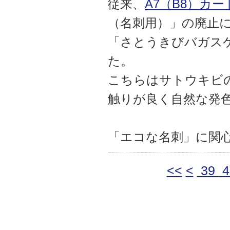
従来、
A7（B8）カ
（名刺用）」の廃止
「さとうきびバガス
た。
こちらはサトウキビ
触りが良く自然な発
「エコな名刺」に関
<<
<
39
4