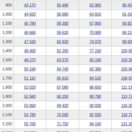
900
43,170
55,490
62,960
90,43
1,000
44,920
56,980
64,810
91,43
1,100
45,790
58,300
67,900
93,82
1,200
46,660
59,620
70,980
96,21
1,300
47,530
60,930
74,070
98,60
1,400
48,400
62,250
77,150
100,9
1,500
49,270
63,570
80,240
103,3
1,600
50,190
64,740
82,380
105,9
1,700
51,110
65,910
84,520
108,5
1,800
52,020
67,080
86,650
111,1
1,900
52,940
68,250
88,790
113,7
2,000
53,860
69,420
90,930
116,3
2,100
54,780
70,590
92,550
118,7
2,200
55,700
71,750
94,160
121,2