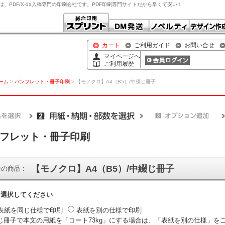
は、PDF/X-1a入稿専門の印刷会社です。PDF印刷専門サイトだから早くて安い！
カート
ご利用ガイド
お問い合せ
マイページへ
ご利用履歴
ホーム
>
パンフレット・冊子印刷
> 【モノクロ】A4（B5）/中綴じ冊子
フレット・冊子印刷
【モノクロ】A4（B5）/中綴じ冊子
の商品 :
を選択してください
表紙を同じ仕様で印刷
表紙を別の仕様で印刷
じ冊子で本文の用紙を「コート73kg」にする場合は、「表紙を別の仕様」を