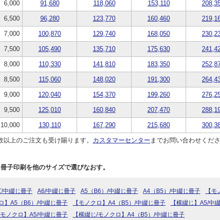
6,000
91,680
118,060
153,110
208,3
6,500
96,280
123,770
160,460
219,1
7,000
100,870
129,740
168,050
230,2
7,500
105,490
135,710
175,630
241,4
8,000
110,330
141,810
183,350
252,8
8,500
115,060
148,020
191,300
264,4
9,000
120,040
154,370
199,260
276,2
9,500
125,010
160,840
207,470
288,1
10,000
130,110
167,290
215,680
300,3
数以上のご注文も受け賜ります。
カスタマーセンター
までお問い合わせくだ
じ冊子印刷を他のサイズで選びなおす。
ズ/中綴じ冊子
A6/中綴じ冊子
A5（B6）/中綴じ冊子
A4（B5）/中綴じ冊子
【モ
ロ】A5（B6）/中綴じ冊子
【モノクロ】A4（B5）/中綴じ冊子
【横綴じ】A5/中
/モノクロ】A5/中綴じ冊子
【横綴じ/モノクロ】A4（B5）/中綴じ冊子