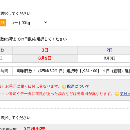
を選択してください
表紙
数(出荷までの日数)を選択してください
日数
3日
2日
日
8月9日
8月8日
切時間
印刷日数：（6/5/4/3/2/1 日）選択時【〆24：00】 １日（翌朝）
日とお手元に届く日付は異なります。
配送について
ション追加やデータに問題があった場合などは発送日が異なります。
受付
を選択してください
3日後出荷
の印刷日数