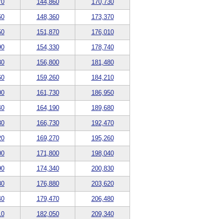
70
144,860
170,730
60
148,360
173,370
50
151,870
176,010
90
154,330
178,740
30
156,800
181,480
60
159,260
184,210
00
161,730
186,950
40
164,190
189,680
30
166,730
192,470
20
169,270
195,260
00
171,800
198,040
90
174,340
200,830
80
176,880
203,620
40
179,470
206,480
10
182,050
209,340