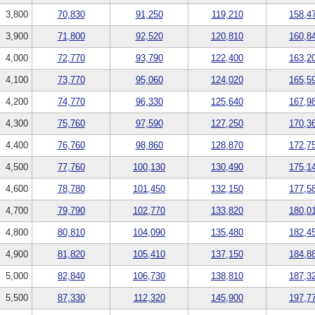
3,800
70,830
91,250
119,210
158,4
3,900
71,800
92,520
120,810
160,8
4,000
72,770
93,790
122,400
163,2
4,100
73,770
95,060
124,020
165,5
4,200
74,770
96,330
125,640
167,9
4,300
75,760
97,590
127,250
170,3
4,400
76,760
98,860
128,870
172,7
4,500
77,760
100,130
130,490
175,1
4,600
78,780
101,450
132,150
177,5
4,700
79,790
102,770
133,820
180,0
4,800
80,810
104,090
135,480
182,4
4,900
81,820
105,410
137,150
184,8
5,000
82,840
106,730
138,810
187,3
5,500
87,330
112,320
145,900
197,7