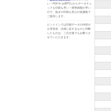
い！PDF/X-1a専門だからデータチェ
ックも印刷も早い！標準納期が早い
ので、急ぎの印刷も安心の低価格で
ご提供します。
ピットインでは印刷データの内容が
公序良俗・法律に反するものと判断
したものは、ご注文後でもお断りさ
せていただきます。