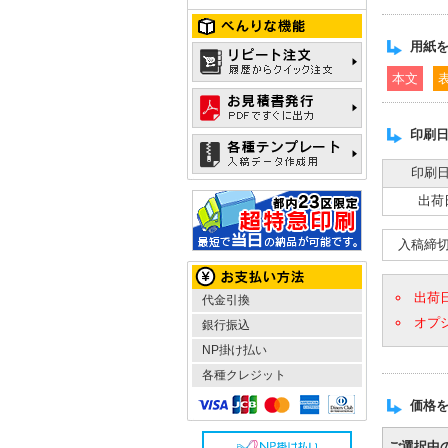
用紙
本文
印刷日
印刷
出荷
入稿締
出荷
代金引換
オプ
銀行振込
NP掛け払い
各種クレジット
価格
ご選択中