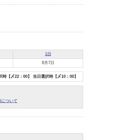
1日
8月7日
選択時【〆22：00】 当日選択時【〆10：00】
日について