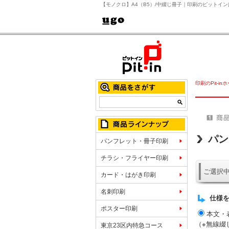
【モノクロ】A4（B5）/中綴じ冊子｜印刷のピットイン
印刷のPit-in
パン
パンフレット・冊子印刷
チラシ・フライヤー印刷
ご選択中
カード・はがき印刷
名刺印刷
仕様
ポスター印刷
本文・
（※無線綴
東京23区内特急コース