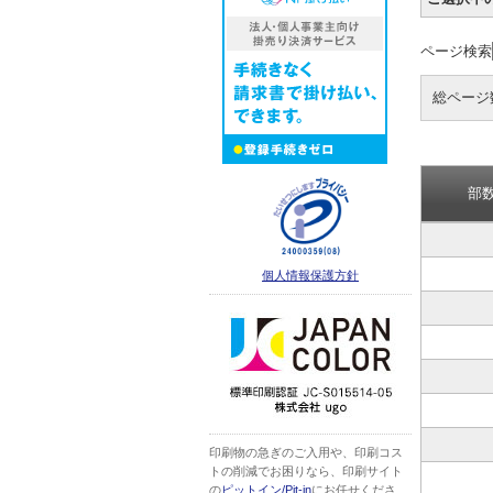
ページ検索
総ページ
部
個人情報保護方針
印刷物の急ぎのご入用や、印刷コス
トの削減でお困りなら、印刷サイト
の
ピットイン/Pit-in
にお任せくださ