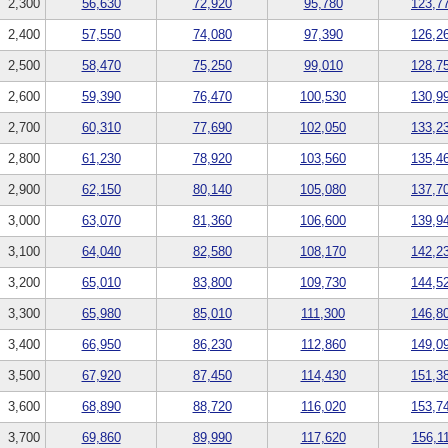
2,300
56,630
72,920
95,780
123,7
2,400
57,550
74,080
97,390
126,2
2,500
58,470
75,250
99,010
128,7
2,600
59,390
76,470
100,530
130,9
2,700
60,310
77,690
102,050
133,2
2,800
61,230
78,920
103,560
135,4
2,900
62,150
80,140
105,080
137,7
3,000
63,070
81,360
106,600
139,9
3,100
64,040
82,580
108,170
142,2
3,200
65,010
83,800
109,730
144,5
3,300
65,980
85,010
111,300
146,8
3,400
66,950
86,230
112,860
149,0
3,500
67,920
87,450
114,430
151,3
3,600
68,890
88,720
116,020
153,7
3,700
69,860
89,990
117,620
156,1