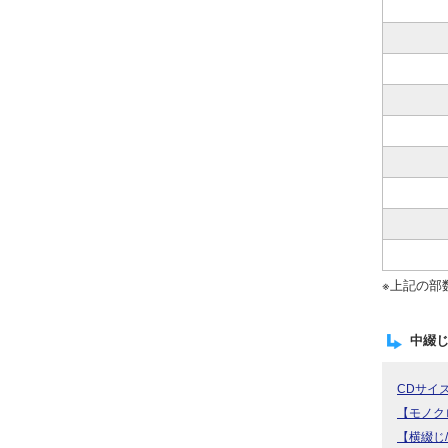
※上記の部
中綴
CDサイ
【モノク
【横綴じ