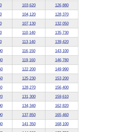
0
103,620
126,880
0
104,120
128,370
0
107,130
132,050
0
110,140
135,730
0
113,140
139,420
90
116,150
143,100
80
119,160
146,780
60
122,200
149,990
50
125,230
153,200
30
128,270
156,400
20
131,300
159,610
00
134,340
162,820
90
137,850
165,460
80
141,350
168,100