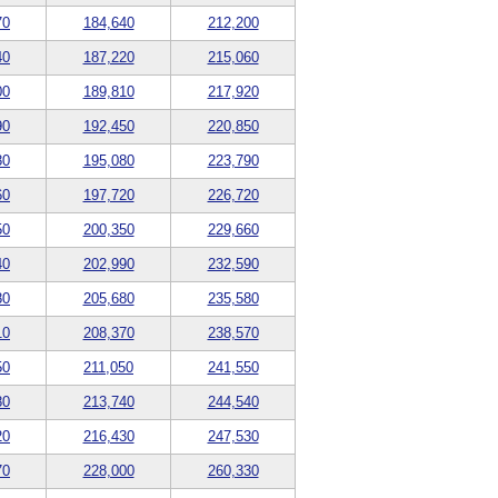
70
184,640
212,200
40
187,220
215,060
00
189,810
217,920
90
192,450
220,850
80
195,080
223,790
60
197,720
226,720
50
200,350
229,660
40
202,990
232,590
80
205,680
235,580
10
208,370
238,570
50
211,050
241,550
80
213,740
244,540
20
216,430
247,530
70
228,000
260,330