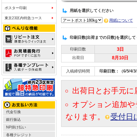
ポスター印刷
用紙を選択してください
東京23区内特急コース
用紙について
印刷日数(出荷までの日数)を選択して
印刷日数
3日
出荷日
8月10日
入稿締切時間
印刷日数：（6/5/4/
出荷日とお手元に
オプション追加や
代金引換
なります。
受付日
銀行振込
NP掛け払い
各種クレジット