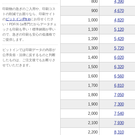
800
4,390
印刷物の急ぎのご入用や、印刷コス
900
4,670
トの削減でお困りなら、印刷サイト
の
ピットイン/Pit-in
にお任せくださ
1,000
4,820
い！PDF/X-1a専門だからデータチェ
1,100
5,120
ックも印刷も早い！標準納期が早い
ので、急ぎの印刷も安心の低価格で
1,200
5,420
ご提供します。
1,300
5,720
ピットインでは印刷データの内容が
公序良俗・法律に反するものと判断
1,400
6,020
したものは、ご注文後でもお断りさ
せていただきます。
1,500
6,320
1,600
6,560
1,700
6,810
1,800
7,050
1,900
7,300
2,000
7,540
2,100
7,930
2,200
8,310