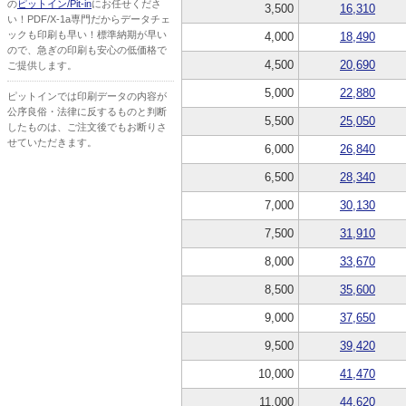
の
ピットイン/Pit-in
にお任せくださ
3,500
16,310
い！PDF/X-1a専門だからデータチェ
ックも印刷も早い！標準納期が早い
4,000
18,490
ので、急ぎの印刷も安心の低価格で
4,500
20,690
ご提供します。
5,000
22,880
ピットインでは印刷データの内容が
公序良俗・法律に反するものと判断
5,500
25,050
したものは、ご注文後でもお断りさ
せていただきます。
6,000
26,840
6,500
28,340
7,000
30,130
7,500
31,910
8,000
33,670
8,500
35,600
9,000
37,650
9,500
39,420
10,000
41,470
11,000
44,620