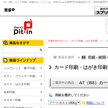
A7（B8）カード印刷｜印刷のピットインは、PDF/X-1a入稿専門の印刷会社です。PDF印刷
印刷のPit-inホーム
>
カード印刷・はがき印刷
> A7（
カード印刷・はがき印刷
パンフレット・冊子印刷
チラシ・フライヤー印刷
A7（B8）カ
ご選択中の商品 :
カード・はがき印刷
名刺印刷
用紙を選択してください
ポスター印刷
用紙について
東京23区内特急コース