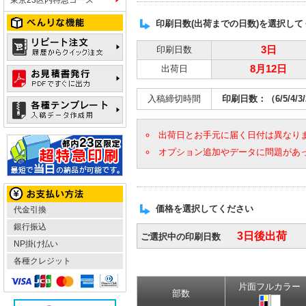
印刷日数(出荷までの日数)を選択して
印刷日数
3日
出荷日
8月12日
入稿締切時間
印刷日数：（6/5/4/
出荷日とお手元に届く日付は異なり
オプション追加やデータに問題があ
価格を選択してください
代金引換
銀行振込
3日後出荷
ご選択中の印刷日数
NP掛け払い
各種クレジット
片面フルカラー
部数