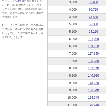
の
ピットイン/Pit-in
にお任せくださ
3,500
62,950
い！PDF/X-1a専門だからデータチェ
ックも印刷も早い！標準納期が早い
4,000
70,750
ので、急ぎの印刷も安心の低価格で
4,500
78,550
ご提供します。
5,000
86,350
ピットインでは印刷データの内容が
公序良俗・法律に反するものと判断
5,500
94,150
したものは、ご注文後でもお断りさ
せていただきます。
6,000
101,960
6,500
109,760
7,000
117,540
7,500
125,330
8,000
133,140
8,500
140,930
9,000
148,730
9,500
156,540
10,000
164,340
11,000
176,640