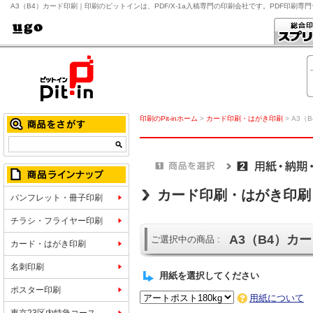
A3（B4）カード印刷｜印刷のピットインは、PDF/X-1a入稿専門の印刷会社です。PDF印刷
印刷のPit-inホーム
>
カード印刷・はがき印刷
> A3（
カード印刷・はがき印刷
パンフレット・冊子印刷
チラシ・フライヤー印刷
A3（B4）カ
ご選択中の商品 :
カード・はがき印刷
名刺印刷
用紙を選択してください
ポスター印刷
用紙について
東京23区内特急コース